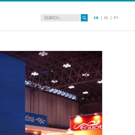
|
|
EN
ES
PT