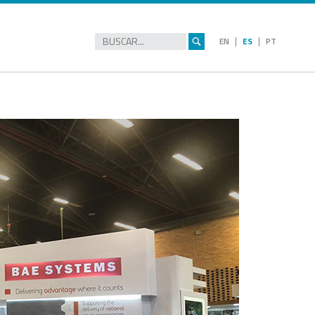
|
|
EN
ES
PT