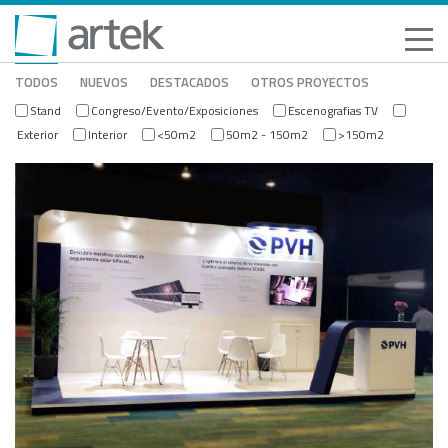
TODOS
NUEVOS
DESTACADOS
OTROS PROYECTOS
Stand
Congreso/Evento/Exposiciones
Escenografias TV
Exterior
Interior
<50m2
50m2 - 150m2
>150m2